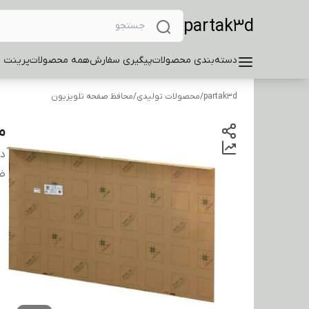
partak3d
دسته‌بندی محصولات
پیگیری سفارش
همه محصولات
پرینت 
partak3d
/
محصولات تولیدی
/
محافظ صفحه تلویزیون
مح
دس
ضخ