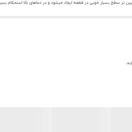
2-250 است که در دماهای پایین تر سطح بسیار خوبی در قطعه ایجاد میشود و در دماهای بالا است
رای این ماده 110-80 درجه سانتی گراد می باشد. خلوص مواد اولیه این متریال بسیار بالاست که ب
ید.