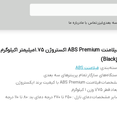
سه بعدی
لیزر
تماس با ما
درباره ما
فیلامنت ABS Premium اکستروژن 5
Bl)
ته‌بندی
:
فیلامنت ABS
تگاه‌های سازگار
:
تمام پرینترهای سه بعدی
شخصات
:
فیلامنت ABS Premium با کیفیت برند ایکستروژن
عاد
:
قطر 1/75 وزن 1 کیلوگرم
ایر مشخصات
:
دمای نازل : 250 تا 270 درجه دمای بد: 80 تا 110 درجه