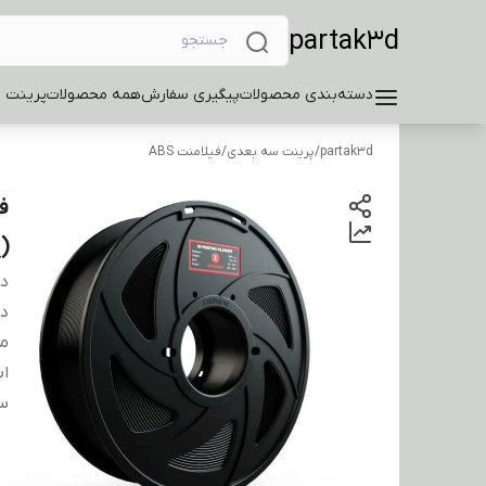
partak3d
دسته‌بندی محصولات
پیگیری سفارش
همه محصولات
پرینت 
partak3d
/
پرینت سه بعدی
/
فیلامنت ABS
(إack
دس
دس
م
اب
س