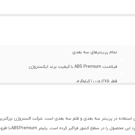
تمام پرینترهای سه بعدی
فیلامنت ABS Premium با کیفیت برند ایکستروژن
قطر 1/75 وزن 1 کیلوگرم
دمای نازل : 250 تا 270 درجه دمای بد: 80 تا 110 درجه
ن ماده اولیه برای استفاده در پرینتر سه بعدی و قلم سه بعدی است. شرکت اکستروژن بز
ایران است که کیفیت