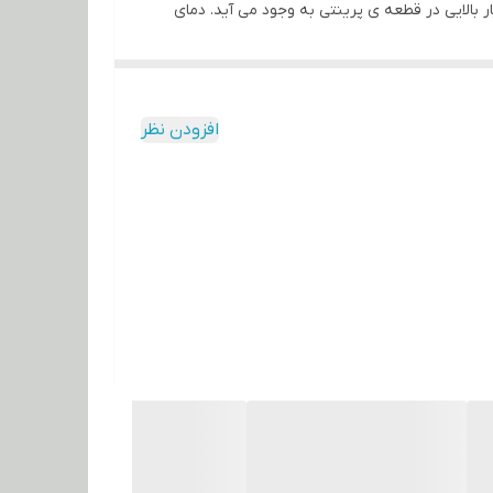
حکام بسیار بالایی در قطعه ی پرینتی به وجود می آید. دمای
اعث کاهش چشمگیر نازل گرفتگی می شود و همچنین پرینت با نازل های
افزودن نظر