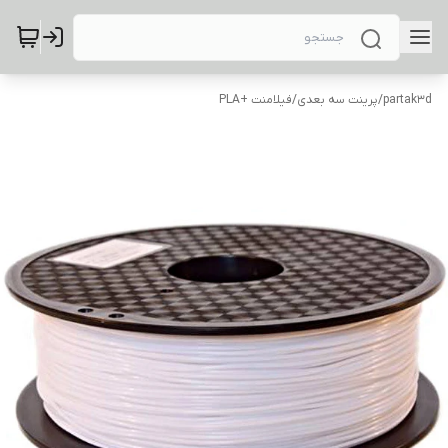
partak3d
/
پرینت سه بعدی
/
فیلامنت +PLA