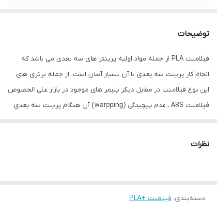
توضیحات
فیلامنت PLA از جمله مواد اولیه پرینتر های سه بعدی می باشد که
انجام کار پرینت سه بعدی با آن بسیار آسان است. از جمله برتری های
این نوع فیلامنت در مقابل دیگر پلیمر های موجود در بازار علی الخصوص
فیلامنت ABS ، عدم پیچیدگی (warpping) آن هنگام پرینت سه بعدی
است، بدین معنی که این ماده پس از سرد شدن جمع نمی شود و تغییر
شکل نمی دهد. به خاطر همین خاصیت فیلامنت PLA می توان به
نظرات
هنگام استفاده از این متریال میز گرم کن پرینتر سه بعدی را خاموش کرد
یا با پرینتر های سه بعدی که فاقد میز گرمکن هستند این ماده را پرینت
سه بعدی نمود.فیلامنت PLA ارائه شده ساخت کشور چین بوده و دارای
دسته‌بندی
:
فیلامنت +PLA
قطر 1.75 میلی متر می باشد، و دمای نازل هنگام پرینت سه بعدی باید
بین 190 تا 210 درجه سانتی گراد باشد. هم چنین دمای میز پرینت نیز